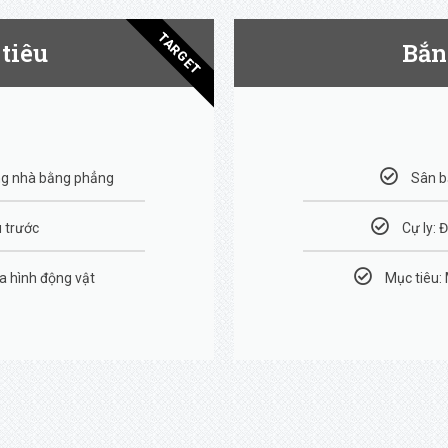
TARGET
tiêu
Bắn
ong nhà bằng phẳng
Sân bắ
 trước
Cự ly:
ia hình động vật
Mục tiêu: 