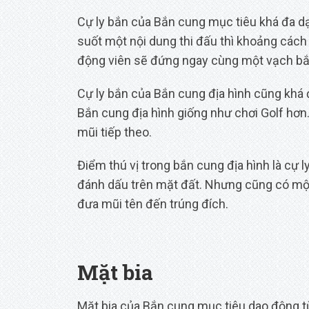
Cự ly bắn của Bắn cung mục tiêu khá đa dạ
suốt một nội dung thi đấu thì khoảng cách
động viên sẽ đứng ngay cùng một vạch bắn k
Cự ly bắn của Bắn cung địa hình cũng khá
Bắn cung địa hình giống như chơi Golf hơn.
mũi tiếp theo.
Điểm thú vị trong bắn cung địa hình là c
đánh dấu trên mặt đất. Nhưng cũng có một
đưa mũi tên đến trúng đích.
Mặt bia
Mặt bia của Bắn cung mục tiêu dao động t