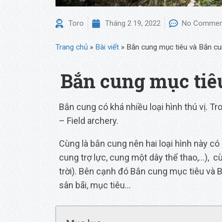
Toro
Tháng 2 19, 2022
No Commen
Trang chủ
»
Bài viết
»
Bắn cung mục tiêu và Bắn cu
Bắn cung mục tiê
Bắn cung có khá nhiều loại hình thú vị. Tro
– Field archery.
Cùng là bắn cung nên hai loại hình này c
cung trợ lực, cung một dây thể thao,…), c
trời). Bên cạnh đó Bắn cung mục tiêu và 
sân bãi, mục tiêu…