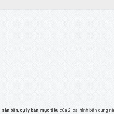
ề
sân bắn
,
cự ly bắn
,
mục tiêu
của 2 loại hình bắn cung nà