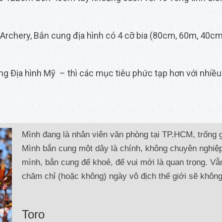
Archery, Bắn cung địa hình có 4 cỡ bia (80cm, 60m, 40c
ung Địa hình Mỹ – thì các mục tiêu phức tạp hơn với nhiề
Mình đang là nhân viên văn phòng tại TP.HCM, trống 
Mình bắn cung một dây là chính, không chuyên nghiệp
mình, bắn cung để khoẻ, để vui mới là quan trọng. Vẫ
chăm chỉ (hoặc không) ngày vô địch thế giới sẽ không
Toro