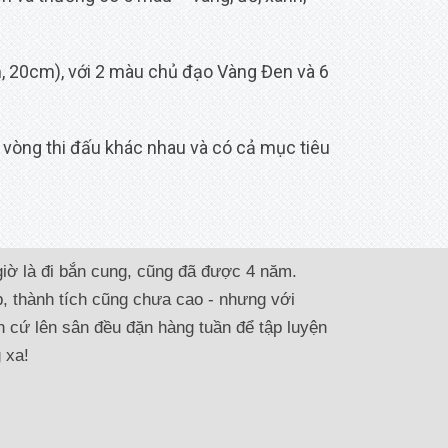
m, 20cm), với 2 màu chủ đạo Vàng Đen và 6
u vòng thi đấu khác nhau và có cả mục tiêu
giờ là đi bắn cung, cũng đã được 4 năm.
, thành tích cũng chưa cao - nhưng với
n cứ lên sân đều đặn hàng tuần để tập luyện
 xa!